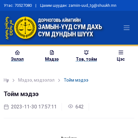
Утас: 70527080 | Цахим шуудан: zamiin-uud_tg@shuukh.mn
Эхлэл
Мэдээ
Тов, тойм
Цэс
Нүүр
Мэдээ, мэдээлэл
Тойм мэдээ
Тойм мэдээ
“Шүүх эрх мэдлийн хөгжлийн
бодлого”-ын төсөлд санал авах
2023-11-30 17:57:11
642
хэлэлцүүлэг зохион байгууллаа
2023-06-15 00:00:00
978