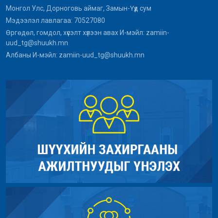
Монгол Улс, Дорноговь аймаг, Замын-Үүд сум
Мэдээлэл лавлагаа: 70527080
Өргөдөл, гомдол, хүсэлт хүлээн авах И-мэйл: zamiin-
uud_tg@shuukh.mn
Албаны И-мэйл: zamiin-uud_tg@shuukh.mn