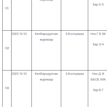
Хар:Х.Э
11
2025.10.10
Хялбаршуулсан
Э.Болормаа
Нэх:Г Б ХК
журмаар
Хар:Э.Н
12
2025.10.10
Хялбаршуулсан
Э.Болормаа
Нэх:Д Ф
журмаар
ББСБ ХХК
13
Хар:Б.Г