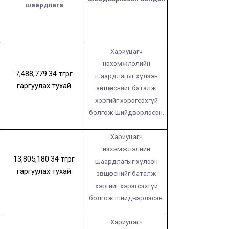
шаардлага
Хариуцагч
нэхэмжлэлийн
7,488,779.34
төгрөг
шаардлагыг хүлээн
“Шүүх эрх мэдлийн хөгжлийн бодлого”-ын
гаргуулах тухай
төсөлд санал авах хэлэлцүүлэг зохион
зөвшөөрснийг баталж
байгууллаа
хэргийг хэрэгсэхгүй
болгож шийдвэрлэсэн.
2023-06-15 00:00:00
979
Хариуцагч
нэхэмжлэлийн
13,805,180.34
төгрөг
шаардлагыг хүлээн
гаргуулах тухай
зөвшөөрснийг баталж
хэргийг хэрэгсэхгүй
болгож шийдвэрлэсэн.
Хариуцагч