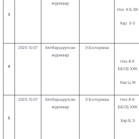
журмаар
Нэх: К Б ХК
3
Хар: Э.О
2025.10.07
Хялбаршуулсан
Э.Болормаа
журмаар
Нэх:А К
4
ББСБ ХХК
Хар:Ц.Ж
2025.10.07
Хялбаршуулсан
Э.Болормаа
Нэх:А К
журмаар
ББСБ ХХК
5
Хар:Б.Э