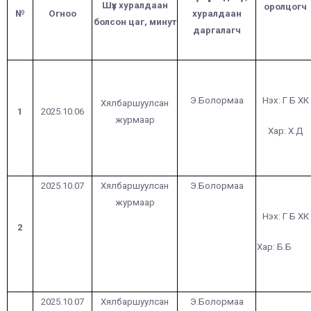
Шүүх хуралдаан
оролцогч
№
Огноо
хуралдаан
болсон цаг, минут
даргалагч
Э.Болормаа
Нэх: Г Б ХК
Хялбаршуулсан
1
2025.10.06
журмаар
Хар: Х.Д
2025.10.07
Хялбаршуулсан
Э.Болормаа
журмаар
Нэх: Г Б ХК
2
Хар: Б.Б
2025.10.07
Хялбаршуулсан
Э.Болормаа