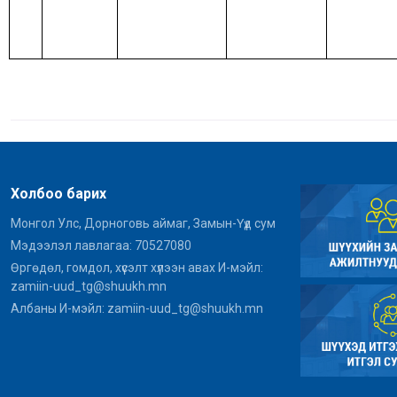
Холбоо барих
Монгол Улс, Дорноговь аймаг, Замын-Үүд сум
Мэдээлэл лавлагаа: 70527080
Өргөдөл, гомдол, хүсэлт хүлээн авах И-мэйл:
zamiin-uud_tg@shuukh.mn
Албаны И-мэйл: zamiin-uud_tg@shuukh.mn