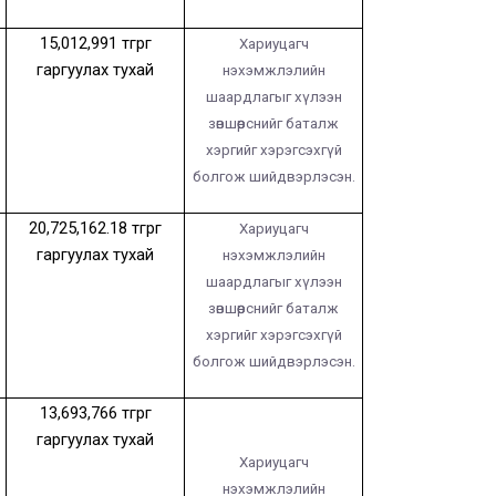
15,012,991
төгрөг
Хариуцагч
гаргуулах тухай
нэхэмжлэлийн
шаардлагыг хүлээн
зөвшөөрснийг баталж
хэргийг хэрэгсэхгүй
болгож шийдвэрлэсэн.
20,725,162.18
төгрөг
Хариуцагч
гаргуулах тухай
нэхэмжлэлийн
шаардлагыг хүлээн
зөвшөөрснийг баталж
хэргийг хэрэгсэхгүй
болгож шийдвэрлэсэн.
13,693,766
төгрөг
гаргуулах тухай
Хариуцагч
нэхэмжлэлийн