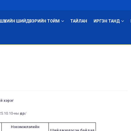
ШҮҮХИЙН ШИЙДВЭРИЙН ТОЙМ
ТАЙЛАН
ИРГЭН ТАНД
й хэрэг
5.10.10-ны өдөр/
Нэхэмжлэлийн
Шийдвэрлэсэн байдал