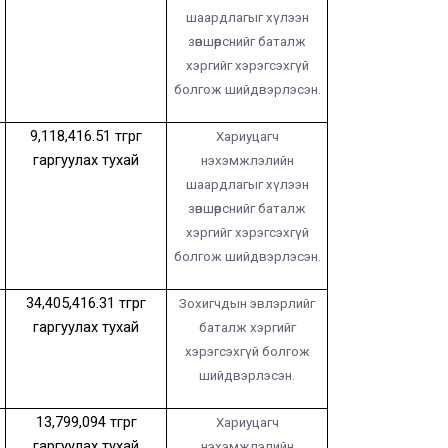
шаардлагыг хүлээн
зөвшөөрснийг баталж
хэргийг хэрэгсэхгүй
болгож шийдвэрлэсэн.
9,118,416.51
төгрөг
Хариуцагч
гаргуулах тухай
нэхэмжлэлийн
шаардлагыг хүлээн
зөвшөөрснийг баталж
хэргийг хэрэгсэхгүй
болгож шийдвэрлэсэн.
34,405,416.31
төгрөг
Зохигчдын эвлэрлийг
гаргуулах тухай
баталж хэргийг
хэрэгсэхгүй болгож
шийдвэрлэсэн.
13,799,094
төгрөг
Хариуцагч
гаргуулах тухай
нэхэмжлэлийн