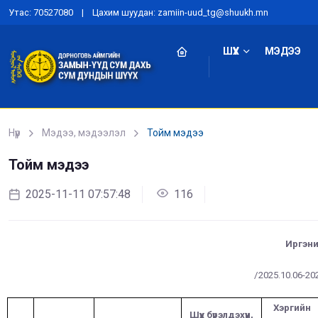
Утас: 70527080 | Цахим шуудан: zamiin-uud_tg@shuukh.mn
ШҮҮХ
МЭДЭЭ
Нүүр
Мэдээ, мэдээлэл
Тойм мэдээ
Тойм мэдээ
2025-11-11 07:57:48
116
Иргэни
/2025.10.06-202
Хэргийн
Шүүх бүрэлдэхүүн,