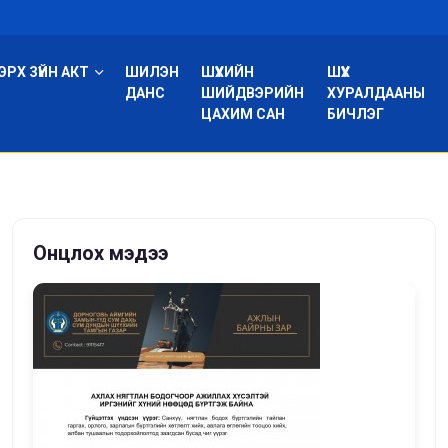
ЭРХ ЗҮЙН АКТ
ШИЛЭН
ШҮҮХИЙН
ШҮҮХ
ДАНС
ШИЙДВЭРИЙН
ХУРАЛДААНЫ
ЦАХИМ САН
БИЧЛЭГ
Онцлох мэдээ