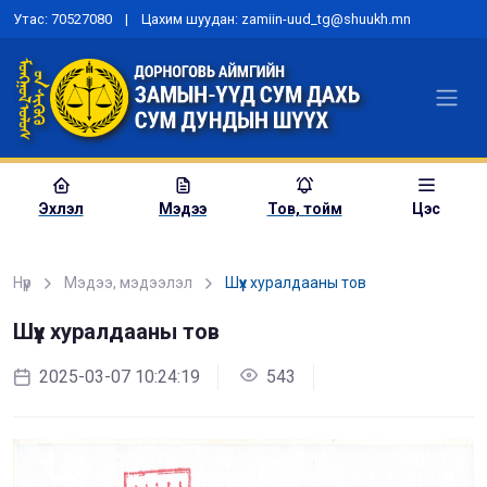
Утас: 70527080 | Цахим шуудан: zamiin-uud_tg@shuukh.mn
Эхлэл
Мэдээ
Тов, тойм
Цэс
Нүүр
Мэдээ, мэдээлэл
Шүүх хуралдааны тов
Шүүх хуралдааны тов
“Шүүх эрх мэдлийн хөгжлийн
бодлого”-ын төсөлд санал авах
2025-03-07 10:24:19
543
хэлэлцүүлэг зохион байгууллаа
2023-06-15 00:00:00
979