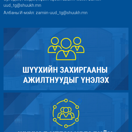
uud_tg@shuukh.mn
Албаны И-мэйл: zamiin-uud_tg@shuukh.mn