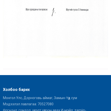
Холбоо барих
Монгол Улс, Дорноговь аймаг, Замын-Үүд сум
Мэдээлэл лавлагаа: 70527080
Өргөдөл, гомдол, хүсэлт хүлээн авах И-мэйл: zamiin-