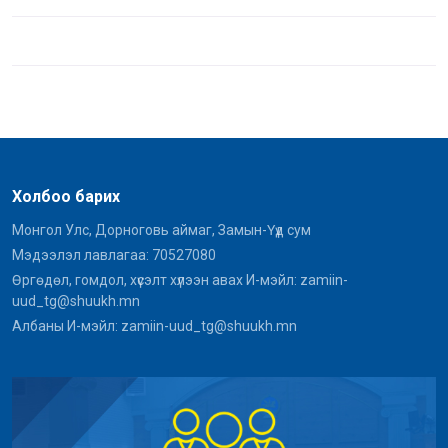
Холбоо барих
Монгол Улс, Дорноговь аймаг, Замын-Үүд сум
Мэдээлэл лавлагаа: 70527080
Өргөдөл, гомдол, хүсэлт хүлээн авах И-мэйл: zamiin-
uud_tg@shuukh.mn
Албаны И-мэйл: zamiin-uud_tg@shuukh.mn