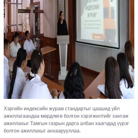
Хэргийн индексийн журам стандартыг цаашид үйл
ажиллагаандаа мөрдлөгө болгон хэрэгжилтийг хангаж
ажиллахыг Тамгын газрын дарга албан хаагчдад үүрэг
болгон ажиллахыг анхаарууллаа.