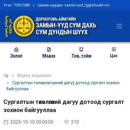
Утас: 70527080 | Цахим шуудан: zamiin-uud_tg@shuukh.mn
Эхлэл
Мэдээ
Тов, тойм
Цэс
Нүүр
Мэдээ, мэдээлэл
Сургалтын төлөвлөгөөний дагуу дотоод сургалт зохион
байгууллаа
“Шүүх эрх мэдлийн хөгжлийн
бодлого”-ын төсөлд санал авах
Сургалтын төлөвлөгөөний дагуу дотоод сургалт
хэлэлцүүлэг зохион байгууллаа
зохион байгууллаа
2023-06-15 00:00:00
981
2025-10-10 00:00:00
210